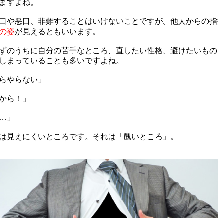
ますよね。
口や悪口、非難することはいけないことですが、他人からの指
の姿
が見えるともいいます。
ずのうちに自分の苦手なところ、直したい性格、避けたいもの
しまっていることも多いですよね。
らやらない」
から！」
…」
は
見えにくい
ところです。それは「
醜い
ところ」。