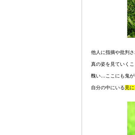
他人に指摘や批判さ
真の姿を見ていくこ
醜い…ここにも鬼が
自分の中にいる
見に