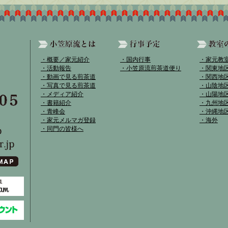
・概要／家元紹介
・国内行事
・家元教
・活動報告
・小笠原流煎茶道便り
・関東地
・動画で見る煎茶道
・関西地
・写真で見る煎茶道
・山陰地
・メディア紹介
・山陽地
・書籍紹介
・九州地
・青峰会
・沖縄地
・家元メルマガ登録
・海外
・同門の皆様へ