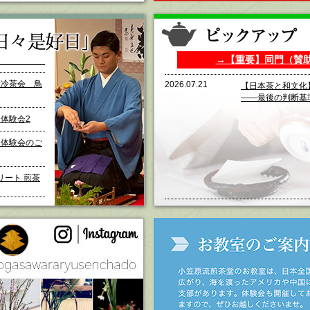
→【重要】同門（賛
む冷茶会 鳥
2026.07.21
【日本茶と和文化
――最後の判断基
体験会2
道体験会のご
リート 煎茶
i 2026 小笠原
教室