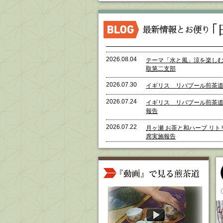
2026.08.04
テーマ「水と風」涼を楽し
取第二支部
2026.07.30
イギリス リバプール煎茶道
2026.07.24
イギリス リバプール煎茶
報告
2026.07.22
月ヶ瀬 お茶と和ハーブ リト
席実施報告
2026.07.18
Commemorated Senchaka
流煎茶道ロードアイランド